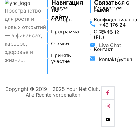
Навигация
Связаться с
Форум
Импрессум
по
нами
Пространство
сайту
для
роста
и
Спикеры
Конфиденциально
+49 176 24
новых
открытий
Программа
Cookies
75 45 12
—
в
финансах,
(EU)
Отзывы
карьере,
Live Chat
Контакт
здоровье
и
Принять
kontakt@yourne
жизни…
участие
Copyright © 2019 – 2025 Your Net Club.
Alle Rechte vorbehalten