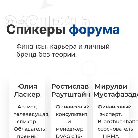
ЭКСПЕРТЫ
Спикеры
форума
Финансы, карьера и личный
бренд без теории.
Юлия
Ростислав
Мирулви
Ласкер
Раутштайн
Мустафазад
Артист,
Финансовый
Финансовый
телеведущая,
консультант
эксперт,
спикер.
и
Bilanzbuchhalte
Обладатель
менеджер
сооснователь
премии
DVAG с 16-
HPMA