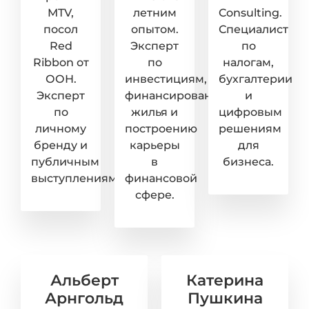
MTV,
летним
Consulting.
посол
опытом.
Специалист
Red
Эксперт
по
Ribbon от
по
налогам,
ООН.
инвестициям,
бухгалтерии
Эксперт
финансированию
и
по
жилья и
цифровым
личному
построению
решениям
бренду и
карьеры
для
публичным
в
бизнеса.
выступлениям.
финансовой
сфере.
Альберт
Катерина
Арнгольд
Пушкина