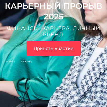
КАРЬЕРНЫЙ ПРОРЫВ
2025
ФИНАНСЫ. КАРЬЕРА. ЛИЧНЫЙ
БРЕНД.
Принять участие
МИНУТ
СЕКУНД